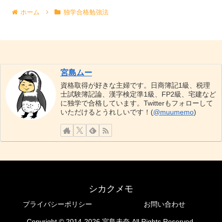
ホーム
独学合格勉強法
宮島ムー
資格取得が好きな主婦です。日商簿記1級、税理
士試験簿記論、漢字検定準1級、FP2級、宅建など
に独学で合格しています。Twitterもフォローして
いただけるとうれしいです！(
@muumemo
)
シカクメモ
プライバシーポリシー
お問い合わせ
Copyright © 2014-2026 宮島未奈 All Rights Reserved.