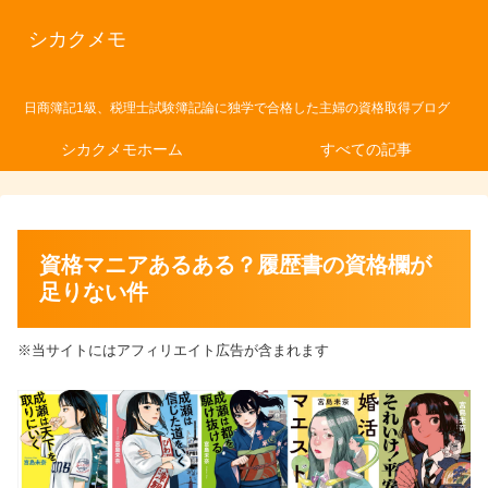
シカクメモ
日商簿記1級、税理士試験簿記論に独学で合格した主婦の資格取得ブログ
シカクメモホーム
すべての記事
資格マニアあるある？履歴書の資格欄が
足りない件
※当サイトにはアフィリエイト広告が含まれます